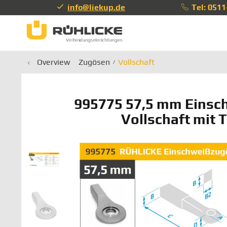
info@liekup.de
Tel: 051
info@li
Overview
Zugösen
Vollschaft
995775 57,5 mm Einsc
Vollschaft mit 