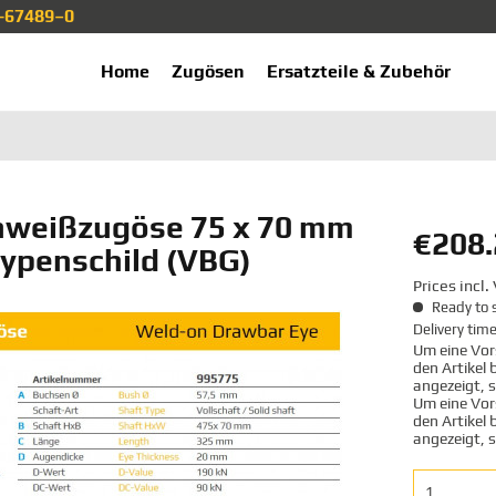
1-67489–0
ekup.de
Home
Zugösen
Ersatzteile & Zubehör
hweißzugöse 75 x 70 mm
€208.
Typenschild (VBG)
Prices incl
Ready to s
Delivery tim
Um eine Vors
den Artikel
angezeigt, 
Um eine Vors
den Artikel
angezeigt, 