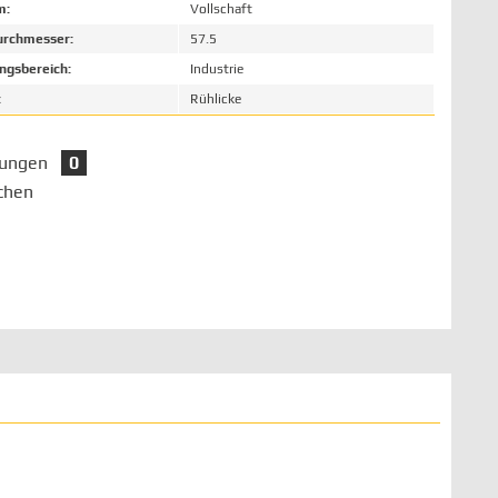
m:
Vollschaft
rchmesser:
57.5
gsbereich:
Industrie
:
Rühlicke
tungen
0
chen