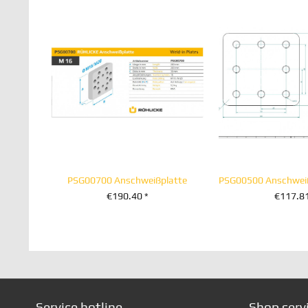
PSG00700 Anschweißplatte
€190.40 *
€117.81
+ IN DEN WARENKORB
+ IN DEN WA
Service hotline
Shop serv