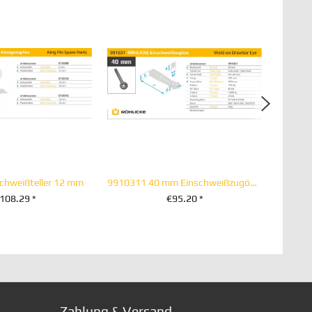
chweißteller 12 mm
9910311 40 mm Einschweißzugöse 65 x 60 Vollschaft
108.29 *
€95.20 *
EN WARENKORB
+ IN DEN WARENKORB
Zahlung & Versand