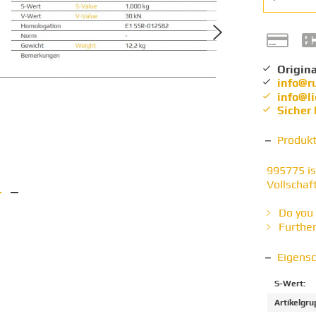
Origina
info@r
info@l
Sicher
Produk
995775 is
Vollschaft
Do you 
Further
Eigens
S-Wert:
Artikelgru