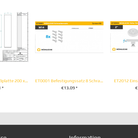
PSG00500 Anschweißplatte 200 x 190 x 40 mm
ET0001 Befestigungssatz 8 Schrauben M 14 x 30
ET2012 Eins
 *
€13.09 *
€
RENKORB
+ IN DEN WARENKORB
+ IN D
ice
Information