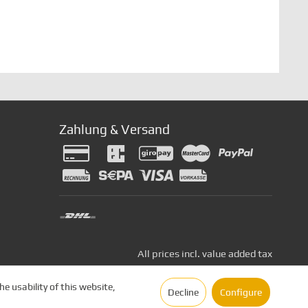
Zahlung & Versand
All prices incl. value added tax
e usability of this website,
Decline
Configure