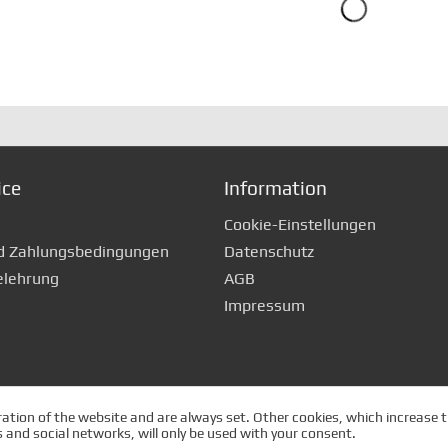
ice
Information
Cookie-Einstellungen
d Zahlungsbedingungen
Datenschutz
elehrung
AGB
Impressum
ation of the website and are always set. Other cookies, which increase th
es and social networks, will only be used with your consent.