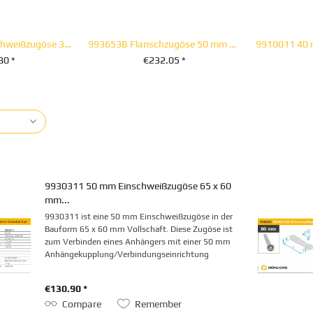
Z078 35 mm Einschweißzugöse 35 mm x 35 mm nach...
993653B Flanschzugöse 50 mm 8-Loch
80 *
€232.05 *
WARENKORB
+ IN DEN WARENKORB
+ IN 
9930311 50 mm Einschweißzugöse 65 x 60
mm...
9930311 ist eine 50 mm Einschweißzugöse in der
Bauform 65 x 60 mm Vollschaft. Diese Zugöse ist
zum Verbinden eines Anhängers mit einer 50 mm
Anhängekupplung/Verbindungseinrichtung
vorgesehen.
€130.90 *
Compare
Remember