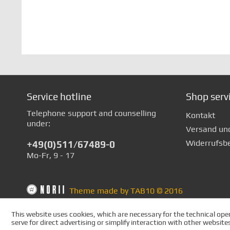
Service hotline
Shop serv
Telephone support and counselling
Kontakt
under:
Versand un
Widerrufsb
+49(0)511/67489-0
Mo-Fr, 9 - 17
Theme made by TAB10 © 2016
This website uses cookies, which are necessary for the technical oper
serve for direct advertising or simplify interaction with other websit