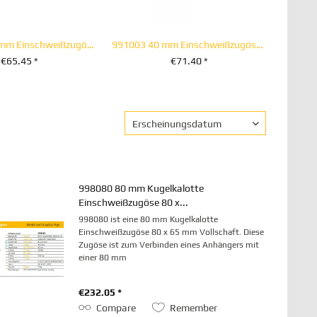
9910011 40 mm Einschweißzugöse 40 x40 x 320...
991003 40 mm Einschweißzugöse 50 x 40 Vollschaft
€65.45 *
€71.40 *
DEN WARENKORB
+ IN DEN WARENKORB
998080 80 mm Kugelkalotte
Einschweißzugöse 80 x...
998080 ist eine 80 mm Kugelkalotte
Einschweißzugöse 80 x 65 mm Vollschaft. Diese
Zugöse ist zum Verbinden eines Anhängers mit
einer 80 mm
Kugelkalottenanhängekupplung/Verbindungseinrichtung
vorgesehen. Verwendung im
€232.05 *
Landwirtschaftlichen...
Compare
Remember