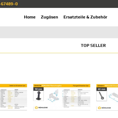
1-67489–0
ekup.de
Home
Zugösen
Ersatzteile & Zubehör
TOP SELLER