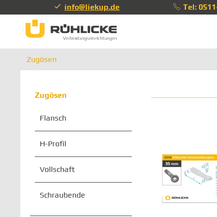
info@liekup.de
Tel: 051
info@li
Zugösen
Zugösen
Flansch
H-Profil
Vollschaft
Schraubende