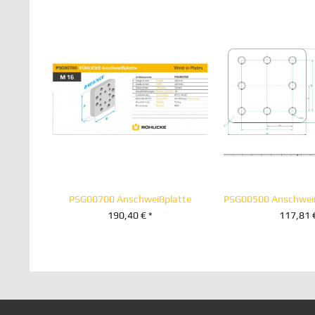
PSG00700 Anschweißplatte
190,40 € *
117,81 
+ IN DEN WARENKORB
+ IN DEN WA