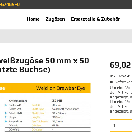
1-67489–0
ekup.de
Home
Zugösen
Ersatzteile & Zubehör
weißzugöse 50 mm x 50
69,02 
itzte Buchse)
inkl. MwSt.
Sofort ver
Um eine Vors
den Artikel
angezeigt, 
Um eine Vors
den Artikel
angezeigt, 