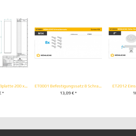
PSG00500 Anschweißplatte 200 x 190 x 40 mm
ET0001 Befestigungssatz 8 Schrauben M 14 x 30
ET2012 Eins
€ *
13,09 € *
1
RENKORB
+ IN DEN WARENKORB
+ IN D