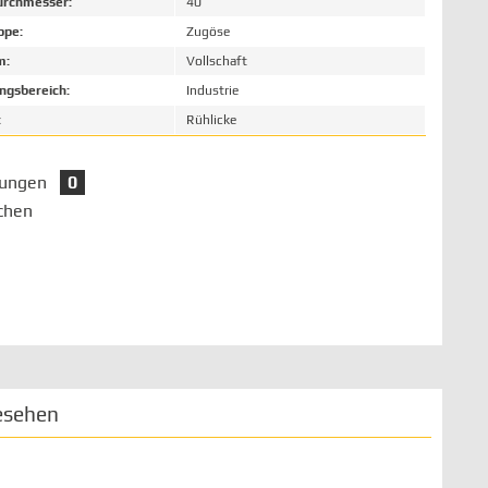
rchmesser:
40
ppe:
Zugöse
m:
Vollschaft
gsbereich:
Industrie
:
Rühlicke
tungen
0
chen
esehen