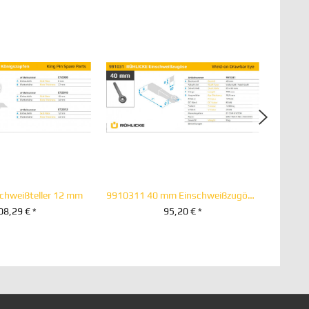
chweißteller 12 mm
9910311 40 mm Einschweißzugöse 65 x 60 Vollschaft
08,29 € *
95,20 € *
EN WARENKORB
+ IN DEN WARENKORB