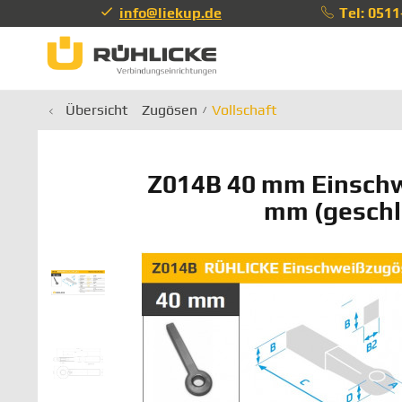
info@liekup.de
Tel: 051
info@li
Übersicht
Zugösen
Vollschaft
Z014B 40 mm Einsch
mm (geschl