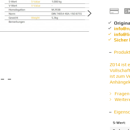
Origina
info@r
info@l
Sicher
Produk
Z014 ist 
Vollschaf
ist zum V
Anhängek
Fragen 
Weitere
Eigens
S-Wert: