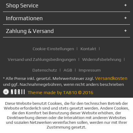
Shop Service
Informationen
Zahlung & Versand
Cookie-Einstellungen
Kontakt
Versand und Zahlungsbedingungen
Widerrufsbelehrung
Datenschutz
AGB
Impressum
Versandkosten
* Alle Preise inkl. gesetzl. Mehrwertsteuer zzgl.
und ggf. Nachnahmegebühren, wenn nicht anders beschrieben
Theme made by TAB10 © 2016
Diese Website benutzt Cookies, die für den technischen Betrieb der
Website erforderlich sind und stets gesetzt werden. Andere Cookies,
die den Komfort bei Benutzung dieser Website erhöhen, der
Direktwerbung dienen oder die Interaktion mit anderen Websites
und sozialen Netzwerken vereinfachen sollen, werden nur mit Ihrer
Zustimmung gesetzt.