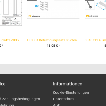
PSG00500 Anschweißplatte 200 x 190 x 40 mm
ET0001 Befestigungssatz 8 Schrauben M 14 x 30
€ *
13,09 € *
9
RENKORB
+ IN DEN WARENKORB
+ IN D
ice
Informationen
Cookie-Einstellungen
d Zahlungsbedingungen
Datenschutz
elehrung
AGB