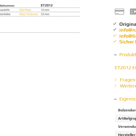
Origina
info@r
info@l
Sicher
Produk
ET2012 Ei
Fragen 
Weitere
Eigens
Bolzendur
Artikelgru
Verwendun
Hersteller