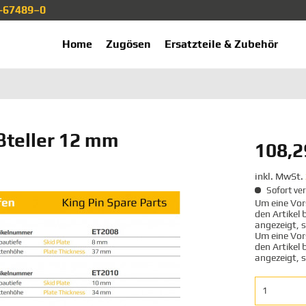
1-67489–0
ekup.de
Home
Zugösen
Ersatzteile & Zubehör
teller 12 mm
108,2
inkl. MwSt.
Sofort ver
Um eine Vors
den Artikel
angezeigt, 
Um eine Vors
den Artikel
angezeigt, 