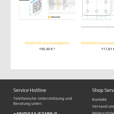
PSG00700 Anschweißplatte
190,40 € *
117,81 
+ IN DEN WARENKORB
+ IN DEN WA
Service Hotline
Shop Serv
Telefonische Unterstützung und
Kontakt
Beratung unter:
Versand un
Widerrufsb
+49(0)511/67489-0