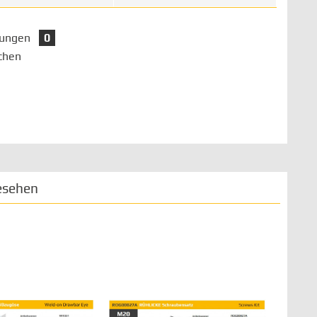
tungen
0
chen
esehen