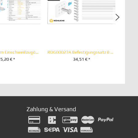
9910311 40 mm Einschweißzugöse 65 x 60 Vollschaft
ROG00027A Befestigungssatz 8 Schrauben M 20 x 70
5,20 € *
34,51 € *
EN WARENKORB
+ IN DEN WARENKORB
Zahlung & Versand