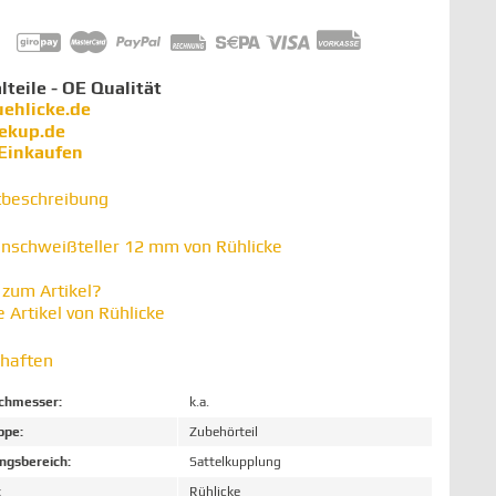
lteile - OE Qualität
uehlicke.de
iekup.de
 Einkaufen
tbeschreibung
nschweißteller 12 mm von Rühlicke
zum Artikel?
 Artikel von Rühlicke
chaften
chmesser:
k.a.
ppe:
Zubehörteil
gsbereich:
Sattelkupplung
:
Rühlicke